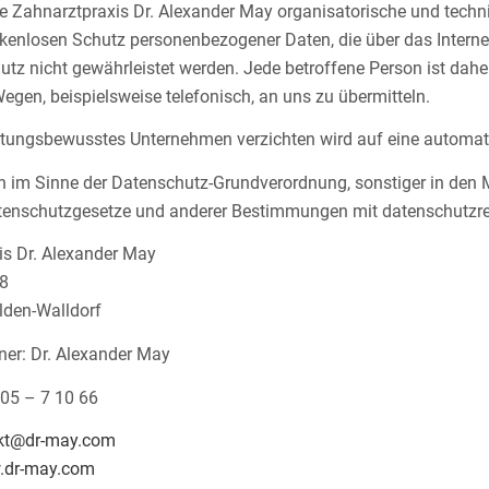
e Zahnarztpraxis Dr. Alexander May organisatorische und tec
kenlosen Schutz personenbezogener Daten, die über das Internet 
utz nicht gewährleistet werden. Jede betroffene Person ist dah
Wegen, beispielsweise telefonisch, an uns zu übermitteln.
rtungsbewusstes Unternehmen verzichten wird auf eine automati
h im Sinne der Datenschutz-Grundverordnung, sonstiger in den 
tenschutzgesetze und anderer Bestimmungen mit datenschutzrech
is Dr. Alexander May
58
den-Walldorf
ner: Dr. Alexander May
 05 – 7 10 66
kt@dr-may.com
.dr-may.com