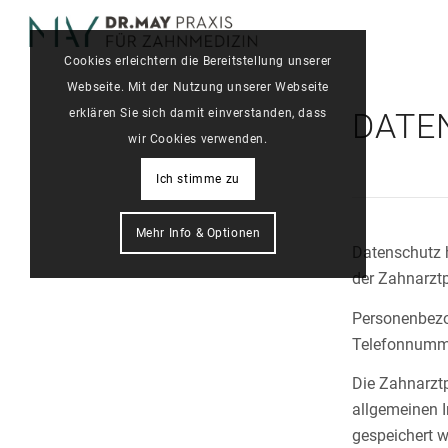
Cookies erleichtern die Bereitstellung unserer
Webseite. Mit der Nutzung unserer Webseite
erklären Sie sich damit einverstanden, dass
DATE
wir Cookies verwenden.
Ich stimme zu
Mehr Info & Optionen
Datenschutz h
der Zahnarzt
Personenbezo
Telefonnumm
Die Zahnarztp
allgemeinen I
gespeichert w