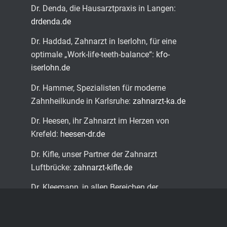
Dr. Denda, die Hausarztpraxis in Langen:
drdenda.de
Dr. Haddad, Zahnarzt in Iserlohn, für eine
optimale „Work-life-teeth-balance“:
kfo-
iserlohn.de
Dr. Hammer, Spezialisten für moderne
Zahnheilkunde in Karlsruhe:
zahnarzt-ka.de
Dr. Heesen, ihr Zahnarzt im Herzen von
Krefeld:
heesen-dr.de
Dr. Kifle, unser Partner der Zahnarzt
Luftbrücke:
zahnarzt-kifle.de
Dr. Kleemann, in allen Bereichen der
Zahnheilkunde an Ihrer Seite, Dinslaken:
zahnarzt-kleemann.de