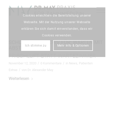
Cookies erleichtern die Bereitstellung unserer
Webseite. Mit der Nutzung unserer Webseite
erklären Sie sich damit einverstanden, dass wir
Cookies verwenden.
SCHLAGWORTARCHIV FÜR:
WARTEN MIT
Ich stimme zu
Mehr Info & Optionen
ABSTAND
FRISCHLUFT STATT WARTEZIMMER
/
/
November 12, 2020
0 Kommentare
in
News
,
Patienten
/
Extras
von
Dr. Alexander May
Weiterlesen